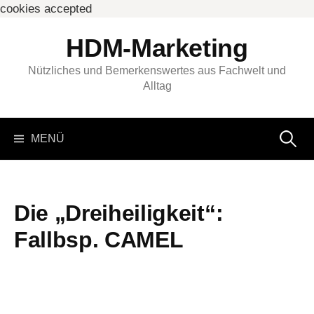
cookies accepted
Springe
HDM-Marketing
zum
Inhalt
Nützliches und Bemerkenswertes aus Fachwelt und
Alltag
Suchen
MENÜ
nach:
Die „Dreiheiligkeit“:
Fallbsp. CAMEL