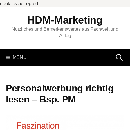
cookies accepted
Springe
HDM-Marketing
zum
Inhalt
Nützliches und Bemerkenswertes aus Fachwelt und
Alltag
Suchen
MENÜ
nach:
Personalwerbung richtig
lesen – Bsp. PM