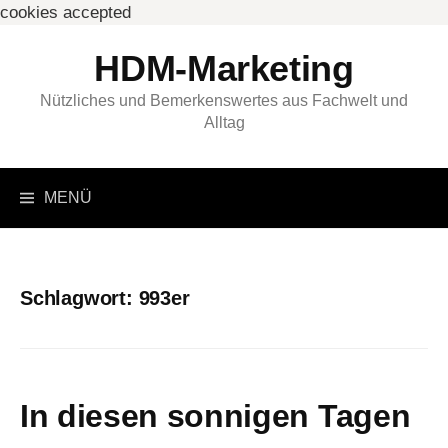
cookies accepted
Springe
HDM-Marketing
zum
Inhalt
Nützliches und Bemerkenswertes aus Fachwelt und
Alltag
Suchen
MENÜ
nach:
Schlagwort:
993er
In diesen sonnigen Tagen