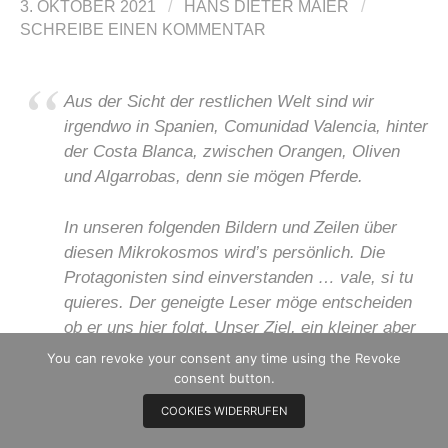
3. OKTOBER 2021
/
HANS DIETER MAIER
/
SCHREIBE EINEN KOMMENTAR
Aus der Sicht der restlichen Welt sind wir
irgendwo in Spanien, Comunidad Valencia, hinter
der Costa Blanca, zwischen Orangen, Oliven
und Algarrobas, denn sie mögen Pferde.
In unseren folgenden Bildern und Zeilen über
diesen Mikrokosmos wird’s persönlich. Die
Protagonisten sind einverstanden …
vale, si tu
quieres
. Der geneigte Leser möge entscheiden
ob er uns hier folgt. Unser Ziel, ein kleiner aber
bedeutender und echter Einblick und Ausschnitt
You can revoke your consent any time using the Revoke
aus dem Leben auf dem Land. Mich reizt dies
consent button.
mehr als die Sonne Spaniens.
COOKIES WIDERRUFEN