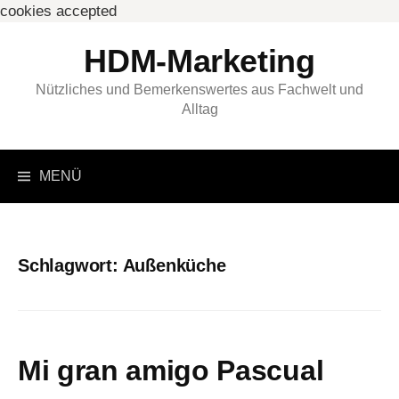
cookies accepted
Springe
HDM-Marketing
zum
Inhalt
Nützliches und Bemerkenswertes aus Fachwelt und
Alltag
Suchen
MENÜ
nach:
Schlagwort:
Außenküche
Mi gran amigo Pascual