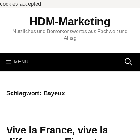
cookies accepted
Springe
HDM-Marketing
zum
Inhalt
Nützliches und Bemerkenswertes aus Fachwelt und
Alltag
Suchen
MENÜ
nach:
Schlagwort:
Bayeux
Vive la France, vive la