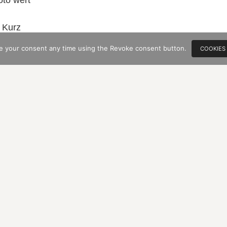
oto wert
Kurz
danach ist
e your consent any time using the Revoke consent button.
COOKIES
´s die
Färbung
des Sees
und seiner
eifrig
dahin
fließenden
Würm
Vor
ein
paar
Tagen