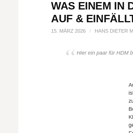
WAS EINEM IN 
AUF & EINFÄLL
15. MÄRZ 2026
/
HANS DIETER 
Hier ein paar für HDM 
A
is
z
B
K
g