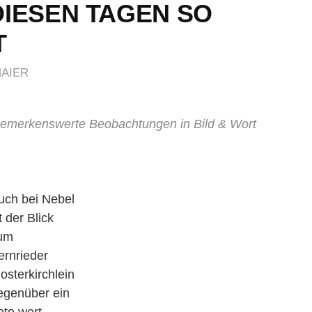
DIESEN TAGEN SO
T
MAIER
bemerkenswerte Beobachtungen in Bild & Wort
uch bei Nebel
t der Blick
um
ernrieder
losterkirchlein
egenüber ein