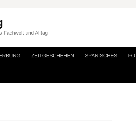
g
 Fachwelt und Alltag
WERBUNG
ZEITGESCHEHEN
SPANISCHES
FO