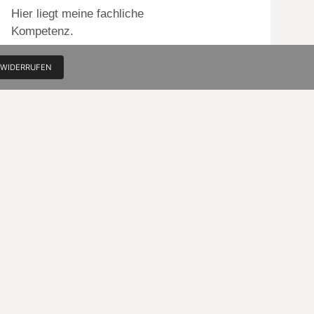
Hier liegt meine fachliche
Kompetenz.
Und natürlich lockt die Chance
 WIDERRUFEN
tägliches Erleben und Erstaunen
vor allem in Bildern weiter zu
geben (to whom it may concern).