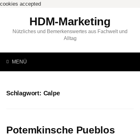
cookies accepted
Springe
HDM-Marketing
zum
Inhalt
Nützliches und Bemerkenswertes aus Fachwelt und
Alltag
Suchen
MENÜ
nach:
Schlagwort:
Calpe
Potemkinsche Pueblos