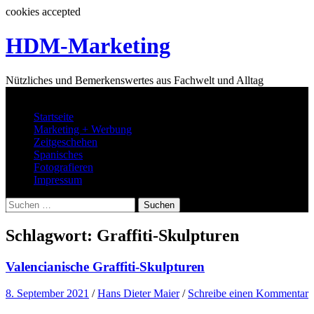
cookies accepted
Springe
HDM-Marketing
zum
Inhalt
Nützliches und Bemerkenswertes aus Fachwelt und Alltag
Menü
Startseite
Marketing + Werbung
Zeitgeschehen
Spanisches
Fotografieren
Impressum
Suchen
nach:
Schlagwort:
Graffiti-Skulpturen
Valencianische Graffiti-Skulpturen
8. September 2021
/
Hans Dieter Maier
/
Schreibe einen Kommentar