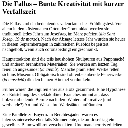
Die Fallas – Bunte Kreativität mit kurzer
Verfallszeit
Die Fallas sind ein bedeutendes valencianisches Frühlingsfest. Vor
allem in den küstennahen Orten der Comunidad werden sie
traditionell jedes Jahr zum Josefstag im März gefeiert (
dia Sant
Josep, 19 de marzo
). Nach der Absage letztes Jahr wurden sie heuer
in diesen Septembertagen in zahlreichen Pueblos begeistert
nachgeholt, wenn auch coronabedingt eingeschränkt.
Hauptattraktion sind die teils haushohen Skulpturen aus Pappmaché
und anderen brennbaren Materialien. Sie werden am letzten Tag
feierlich angezündet (
la cremà
). Manche prämierten Werke retten
sich ins Museum. Obligatorisch sind ohrenbetäubende Feuerwerke
(
la mascletà
) die den blauen Himmel verdunkeln.
Früher waren die Figuren eher aus Holz gezimmert. Eine Hypothese
zur Entstehung des spektakulären Brauches nimmt an, dass
holzverarbeitende Berufe nach dem Winter auf kreative (und
werbende?) Art und Weise ihre Werkstätten aufräumten.
Eine Parallele zu Bayern: In Berchtesgaden waren es
interessanterweise ebenfalls Zimmerleute, die am Josefstag ein
geweihtes Baumwollbrot verschenkten. Und mancherorts erhielten