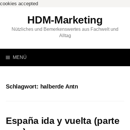
cookies accepted
Springe
HDM-Marketing
zum
Inhalt
Nützliches und Bemerkenswertes aus Fachwelt und
Alltag
Suchen
MENÜ
nach:
Schlagwort:
halberde Antn
España ida y vuelta (parte