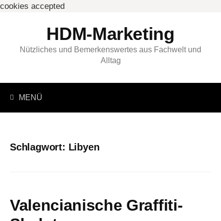
cookies accepted
Springe
HDM-Marketing
zum
Inhalt
Nützliches und Bemerkenswertes aus Fachwelt und
Alltag
Suchen
MENÜ
nach:
Schlagwort:
Libyen
Valencianische Graffiti-