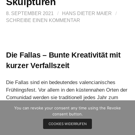
Skulpturen
8. SEPTEMBER 2021
/
HANS DIETER MAIER
/
SCHREIBE EINEN KOMMENTAR
Die Fallas – Bunte Kreativität mit
kurzer Verfallszeit
Die Fallas sind ein bedeutendes valencianisches
Frühlingsfest. Vor allem in den küstennahen Orten der
Comunidad werden sie traditionell jedes Jahr zum
Josefstag im März gefeiert (
dia Sant Josep, 19 de
You can revoke your consent any time using the Revoke
marzo
). Nach der Absage letztes Jahr wurden sie
consent button.
heuer in diesen Septembertagen in zahlreichen
COOKIES WIDERRUFEN
Pueblos begeistert nachgeholt, wenn auch