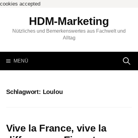
cookies accepted
Springe
HDM-Marketing
zum
Inhalt
Nützliches und Bemerkenswertes aus Fachwelt und
Alltag
Suchen
MENÜ
nach:
Schlagwort:
Loulou
Vive la France, vive la