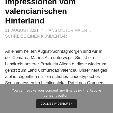
Impressionen vom
valencianischen
Hinterland
31. AUGUST 2021
/
HANS DIETER MAIER
/
SCHREIBE EINEN KOMMENTAR
An einem heißen August-Sonntagmorgen sind wir in
der Comarca Marina Alta unterwegs. Sie ist ein
Landkreis unserer Provincia Alicante, diese wiederum
gehört zum Land Comunidad Valencia. Unser heutiges
Ziel ist eigentlich nur ein schönes landestypisches
Sonntagsessen im Lieblingslokal Rafel des Orangen-
Pueblos Pego.
You can revoke your consent any time using the Revoke
consent button.
Heute jedoch nehmen wir eine andere Strecke als
COOKIES WIDERRUFEN
üblich.