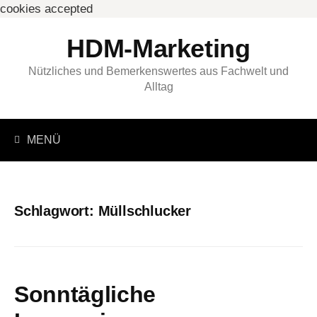
cookies accepted
Springe
HDM-Marketing
zum
Inhalt
Nützliches und Bemerkenswertes aus Fachwelt und
Alltag
Suchen
MENÜ
nach:
Schlagwort:
Müllschlucker
Sonntägliche