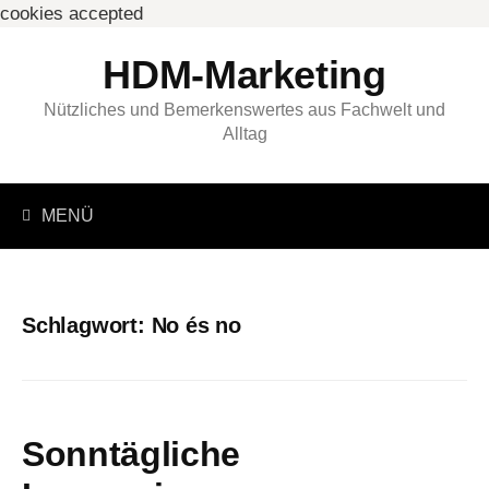
cookies accepted
Springe
HDM-Marketing
zum
Inhalt
Nützliches und Bemerkenswertes aus Fachwelt und
Alltag
Suchen
MENÜ
nach:
Schlagwort:
No és no
Sonntägliche