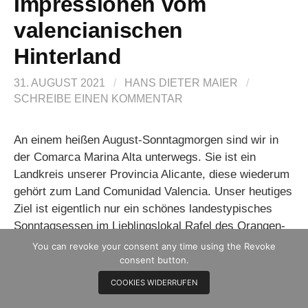
Impressionen vom
valencianischen
Hinterland
31. AUGUST 2021
/
HANS DIETER MAIER
/
SCHREIBE EINEN KOMMENTAR
An einem heißen August-Sonntagmorgen sind wir in
der Comarca Marina Alta unterwegs. Sie ist ein
Landkreis unserer Provincia Alicante, diese wiederum
gehört zum Land Comunidad Valencia. Unser heutiges
Ziel ist eigentlich nur ein schönes landestypisches
Sonntagsessen im Lieblingslokal Rafel des Orangen-
Pueblos Pego.
You can revoke your consent any time using the Revoke
consent button.
Heute jedoch nehmen wir eine andere Strecke als
COOKIES WIDERRUFEN
üblich.