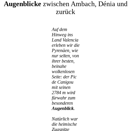
Augenblicke
zwischen Ambach, Dénia und
zurück
Auf dem
Hinweg ins
Land Valencia
erleben wir die
Pyrenäen, wie
nur selten, von
ihrer besten,
beinahe
wolkenlosen
Seite:
der Pic
de Canigou
mit seinen
2784 m
wird
fürwahr zum
besonderen
Augenblick
.
Natürlich war
die heimische
Zugspitze