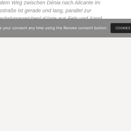
dem Weg zwischen Dénia nach Alicante im
raße ist gerade und lang, parallel zur
echslungsreichen) Küste aus Fels und Sand
e your consent any time using the Revoke consent button.
COOKIES
t Meter nach rechts.
igentliches Ziel, das bekanntere Casco
kt neben der sich durch die Stadt
raße. Nach zweihundert Metern können wir
r die andere Welt. Hier sogar mit
dige Welt. Und (beinahe) alle fahren vorbei …