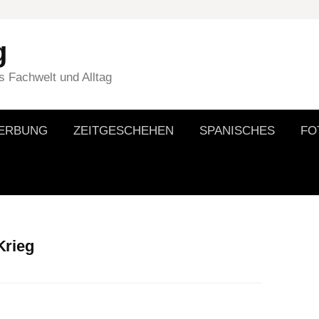
g
 Fachwelt und Alltag
WERBUNG
ZEITGESCHEHEN
SPANISCHES
FO
Krieg