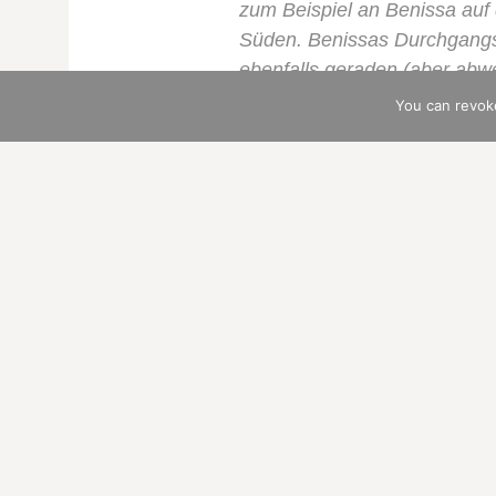
zum Beispiel an
Benissa
auf 
Süden. Benissas Durchgangsst
ebenfalls geraden (aber abw
im Osten.
You can revok
Endlich fahren wir die hunder
Danach genießen wir unser e
Antiguo von Calpe, auch dire
schlängelnden Durchgangsst
parken. Weitere hundert Mete
Familienanschluss.
Wie gesagt, eine andere eigenstän