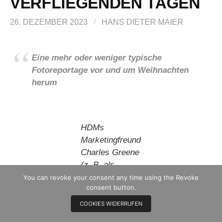
VERFLIEGENDEN TAGEN
26. DEZEMBER 2023
/
HANS DIETER MAIER
Eine mehr oder weniger typische
Fotoreportage vor und um Weihnachten
herum
HDMs
Marketingfreund
Charles Greene
(z. B. als
Agenturmensch
You can revoke your consent any time using the Revoke
consent button.
der
FruchtZwerge
COOKIES WIDERRUFEN
bei Grey in