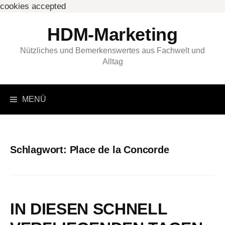
cookies accepted
Springe
HDM-Marketing
zum
Inhalt
Nützliches und Bemerkenswertes aus Fachwelt und
Alltag
Suchen
MENÜ
nach:
Schlagwort:
Place de la Concorde
IN DIESEN SCHNELL