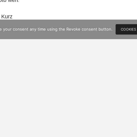
oto wert
Kurz
danach ist
e your consent any time using the Revoke consent button.
COOKIES
´s die
Färbung
des Sees
und seiner
eifrig
dahin
fließenden
Würm
Vor
ein
paar
Tagen