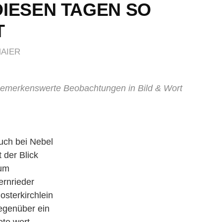
DIESEN TAGEN SO
T
MAIER
bemerkenswerte Beobachtungen in Bild & Wort
uch bei Nebel
t der Blick
um
ernrieder
losterkirchlein
egenüber ein