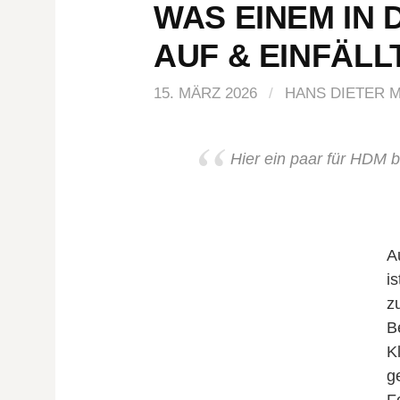
WAS EINEM IN 
AUF & EINFÄLL
15. MÄRZ 2026
/
HANS DIETER 
Hier ein paar für HDM 
A
is
z
B
K
g