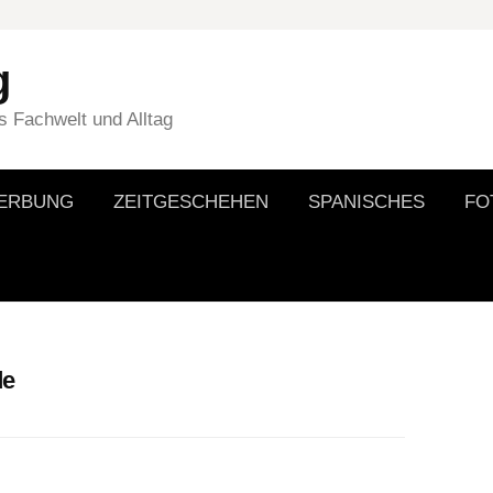
g
 Fachwelt und Alltag
WERBUNG
ZEITGESCHEHEN
SPANISCHES
FO
de