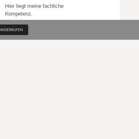
Hier liegt meine fachliche
Kompetenz.
Und natürlich lockt die Chance
 WIDERRUFEN
tägliches Erleben und Erstaunen
vor allem in Bildern weiter zu
geben (to whom it may concern).