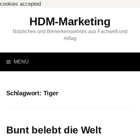
cookies accepted
Springe
HDM-Marketing
zum
Inhalt
Nützliches und Bemerkenswertes aus Fachwelt und
Alltag
Suchen
MENÜ
nach:
Schlagwort:
Tiger
Bunt belebt die Welt