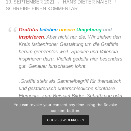
19. SEPTEMBER 2021
/
HANS DIETER MAIER
/
SCHREIBE EINEN KOMMENTAR
Graffitis
beleben
unsere
Umgebung
und
inspirieren
.
Aber nicht nur die. Wir ziehen den
Kreis farbenfroher Gestaltung um die Graffitis
herum grenzenlos weit. Spanien und Valencia
inspirieren dazu. Vielfalt gedeiht hier besonders
gut. Genauer hinschauen lohnt.
„
Graffiti steht als Sammelbegriff für thematisch
und gestalterisch unterschiedliche sichtbare
Elemente, zum Beispiel Bilder, Schriftzüge oder
Zeichen, die mit verschiedenen Techniken auf
You can revoke your consent any time using the Revoke
Oberflächen oder durch deren Veränderung im
consent button.
privaten und öffentlichen Raum erstellt wurden.
COOKIES WIDERRUFEN
Die Graffiti werden zumeist unter Pseudonym