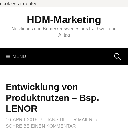
cookies accepted
Springe
HDM-Marketing
zum
Inhalt
Nützliches und Bemerkenswertes aus Fachwelt und
Alltag
Suchen
MENÜ
nach:
Entwicklung von
Produktnutzen – Bsp.
LENOR
16. APRIL 2018
/
HANS DIETER MAIER
/
SCHREIBE EINEN KOMMENTAR