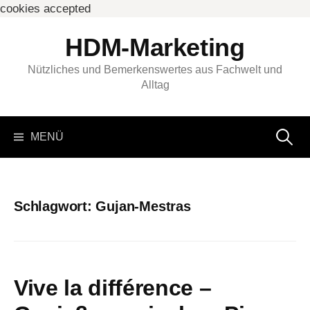
cookies accepted
Springe
HDM-Marketing
zum
Inhalt
Nützliches und Bemerkenswertes aus Fachwelt und
Alltag
Suchen
MENÜ
nach:
Schlagwort:
⁨Gujan-Mestras⁩
Vive la différence –