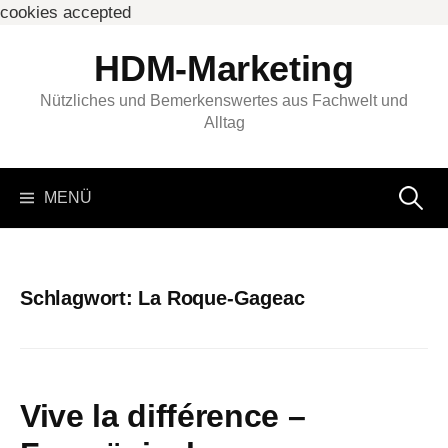
cookies accepted
Springe
HDM-Marketing
zum
Inhalt
Nützliches und Bemerkenswertes aus Fachwelt und
Alltag
Suchen
MENÜ
nach:
Schlagwort:
⁨La Roque-Gageac⁩
Vive la différence –