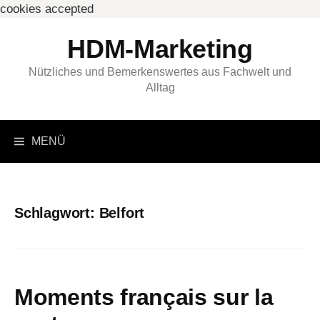
cookies accepted
Springe
HDM-Marketing
zum
Inhalt
Nützliches und Bemerkenswertes aus Fachwelt und
Alltag
Suchen
MENÜ
nach:
Schlagwort:
Belfort
Moments français sur la