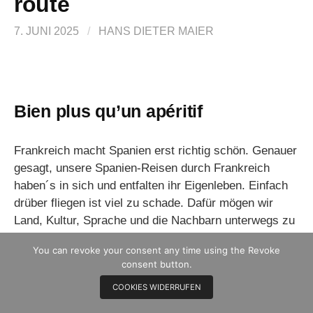
route
7. JUNI 2025
/
HANS DIETER MAIER
Bien plus qu’un apéritif
Frankreich macht Spanien erst richtig schön. Genauer
gesagt, unsere Spanien-Reisen durch Frankreich
haben´s in sich und entfalten ihr Eigenleben. Einfach
drüber fliegen ist viel zu schade. Dafür mögen wir
Land, Kultur, Sprache und die Nachbarn unterwegs zu
sehr. (Wohl wissend dass dies nicht jeder
You can revoke your consent any time using the Revoke
uneingeschränkt nachvollziehen kann.)
consent button.
COOKIES WIDERRUFEN
Wir wollen keine lohnende Gelegenheit versäumen.
Natürlich sind hier Erlebnismomente häufig auch von