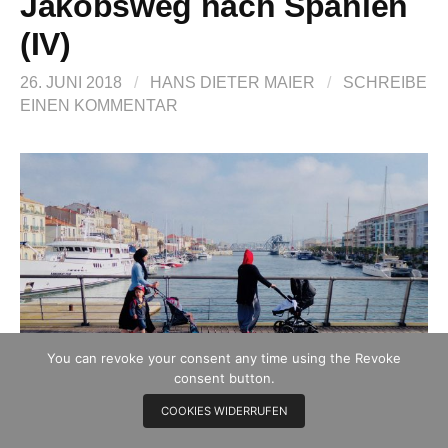
Jakobsweg nach Spanien
(IV)
26. JUNI 2018
/
HANS DIETER MAIER
/
SCHREIBE
EINEN KOMMENTAR
You can revoke your consent any time using the Revoke
consent button.
COOKIES WIDERRUFEN