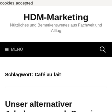
cookies accepted
Springe
HDM-Marketing
zum
Inhalt
Nützliches und Bemerkenswertes aus Fachwelt und
Alltag
Suchen
MENÜ
nach:
Schlagwort:
Café au lait
Unser alternativer