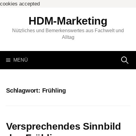
cookies accepted
Springe
HDM-Marketing
zum
Inhalt
Nützliches und Bemerkenswertes aus Fachwelt und
Alltag
Suchen
MENÜ
nach:
Schlagwort:
Frühling
Versprechendes Sinnbild