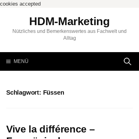
cookies accepted
Springe
HDM-Marketing
zum
Inhalt
Nützliches und Bemerkenswertes aus Fachwelt und
Alltag
Suchen
MENÜ
nach:
Schlagwort:
Füssen
Vive la différence –