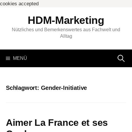
cookies accepted
Springe
HDM-Marketing
zum
Inhalt
Nützliches und Bemerkenswertes aus Fachwelt und
Alltag
Suchen
MENÜ
nach:
Schlagwort:
Gender-Initiative
Aimer La France et ses