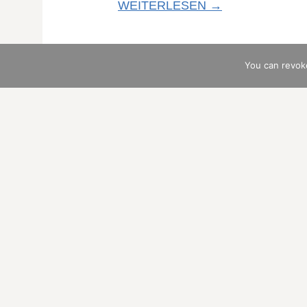
WEITERLESEN →
You can revok
VILLEN UND M
21. APRIL 2018
/
HANS DIETER M