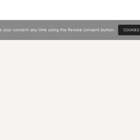
e your consent any time using the Revoke consent button.
COOKIES
ONUMENTE
AIER
/
SCHREIBE EINEN KOMMENTAR