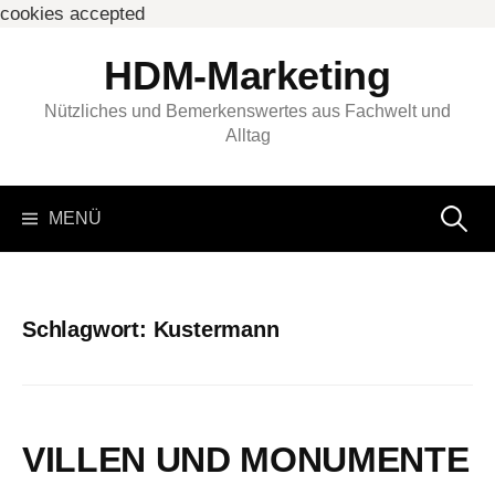
cookies accepted
Springe
HDM-Marketing
zum
Inhalt
Nützliches und Bemerkenswertes aus Fachwelt und
Alltag
Suchen
MENÜ
nach:
Schlagwort:
Kustermann
VILLEN UND MONUMENTE