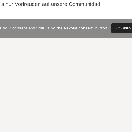
 als nur Vorfreuden auf unsere Communidad
lte Tagesziel ist Cluny in der südlichen
e your consent any time using the Revoke consent button.
COOKIES
österlich-revolutionären Abtei.
t sich der regelmäßig geneigte Leser an das
ebnis mit HDMs Primaten Megge, einem
 Gasthaus Ochsen.
 drei Jahren, ein weiteres süffisant