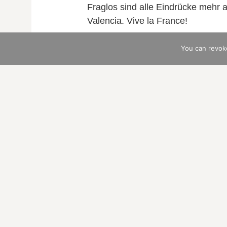
Fraglos sind alle Eindrücke mehr
Valencia. Vive la France!
Das erste, höchst bewusst gewäh
You can revok
Bourgogne mit seiner ehemals kl
Im vorausgehenden Beitrag erinner
lang zurückliegende Schlüsselerl
schwarz gehäubten Kapuziner, im
Ein paar Kilometer weiter dann, vor
erinnerbares Ereignis: