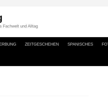
g
 Fachwelt und Alltag
WERBUNG
ZEITGESCHEHEN
SPANISCHES
FO