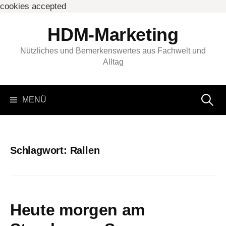
cookies accepted
Springe
HDM-Marketing
zum
Inhalt
Nützliches und Bemerkenswertes aus Fachwelt und
Alltag
Suchen
MENÜ
nach:
Schlagwort:
Rallen
Heute morgen am