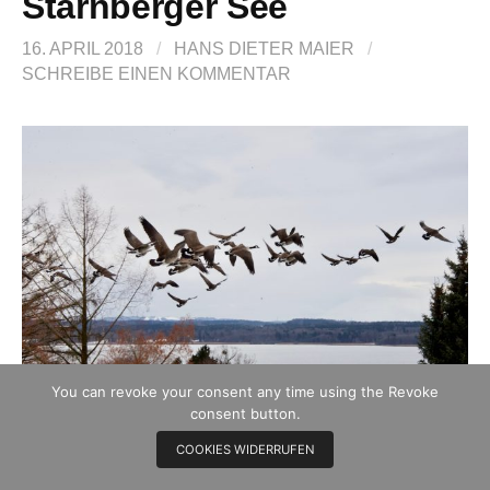
Starnberger See
16. APRIL 2018
/
HANS DIETER MAIER
/
SCHREIBE EINEN KOMMENTAR
You can revoke your consent any time using the Revoke
consent button.
Veröffentlicht am
25. Januar 2018
von
hdmaier
COOKIES WIDERRUFEN
Die Kanadagänse sind höchst umstritten und wurden
in den letzten Jahren stark dezimiert. Es gibt nur noch