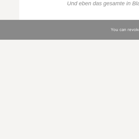
Und eben das gesamte in Bl
You can revok
Als kurioser Einstie
Den weniger bekannt