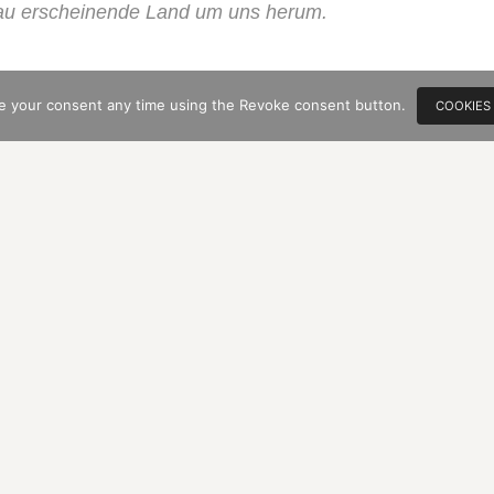
au erscheinende Land um uns herum.
e your consent any time using the Revoke consent button.
COOKIES
g in unser Thema Blaues Land:
en Druck von Franz Marc