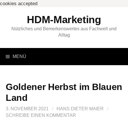
cookies accepted
Springe
HDM-Marketing
zum
Inhalt
Nützliches und Bemerkenswertes aus Fachwelt und
Alltag
Suchen
MENÜ
nach:
Goldener Herbst im Blauen
Land
3. NOVEMBER 2021
/
HANS DIETER MAIER
/
SCHREIBE EINEN KOMMENTAR