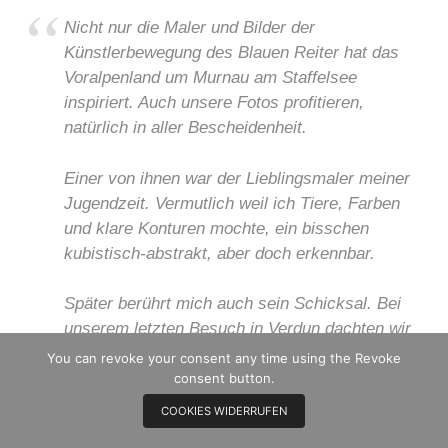
Nicht nur die Maler und Bilder der
Künstlerbewegung des Blauen Reiter hat das
Voralpenland um Murnau am Staffelsee
inspiriert. Auch unsere Fotos profitieren,
natürlich in aller Bescheidenheit.
Einer von ihnen war der Lieblingsmaler meiner
Jugendzeit. Vermutlich weil ich Tiere, Farben
und klare Konturen mochte, ein bisschen
kubistisch-abstrakt, aber doch erkennbar.
Später berührt mich auch sein Schicksal. Bei
unserem letzten Besuch in Verdun dachten wir
an ihn. Sein Grab liegt näher, in Kochel am See.
You can revoke your consent any time using the Revoke
Auch Orte um uns herum erinnern an ihn.
consent button.
COOKIES WIDERRUFEN
Und eben das gesamte in Blau erscheinende