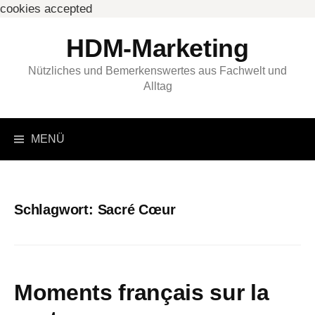
cookies accepted
Springe
HDM-Marketing
zum
Inhalt
Nützliches und Bemerkenswertes aus Fachwelt und
Alltag
Suchen
MENÜ
nach:
Schlagwort:
Sacré Cœur
Moments français sur la