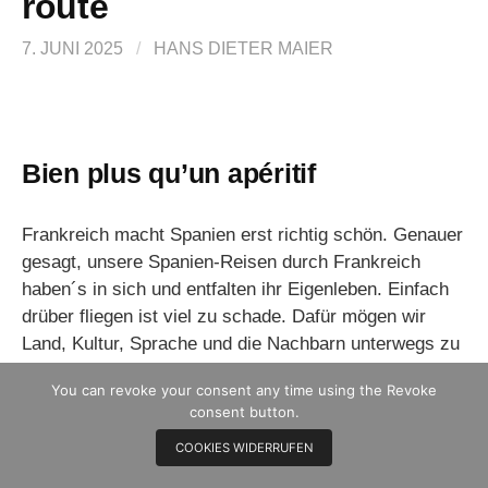
route
7. JUNI 2025
/
HANS DIETER MAIER
Bien plus qu’un apéritif
Frankreich macht Spanien erst richtig schön. Genauer
gesagt, unsere Spanien-Reisen durch Frankreich
haben´s in sich und entfalten ihr Eigenleben. Einfach
drüber fliegen ist viel zu schade. Dafür mögen wir
Land, Kultur, Sprache und die Nachbarn unterwegs zu
sehr. (Wohl wissend dass dies nicht jeder
You can revoke your consent any time using the Revoke
uneingeschränkt nachvollziehen kann.)
consent button.
COOKIES WIDERRUFEN
Wir wollen keine lohnende Gelegenheit versäumen.
Natürlich sind hier Erlebnismomente häufig auch von