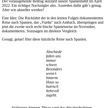
Der vorausgehende Beitrag skizziert unsere Spanienfahrt im April
2022. Ein richtiger Nachzügler also. Ausreden dafür gäb´s genug.
Aber wie aktueller werden?
Eine Idee: Die Rückfahrt der in den letzten Folgen dokumentierten
Reise nach Spanien, das „Vuelta“ nach Ambach, überspringen und
jetzt die zweite noch recht frische Spanienreise im November,
dokumentieren. Sozusagen im direkten Vergleich.
Gesagt, getan! Hier diese kürzliche Reise nach Spanien.
Abschiede
fallen uns
immer
schwer.
Besonders
wenn’s
hinterm
Haus so
bairisch
liebevoll
zugeht.
Spätestens hinterm Titisee wird das Abschiednehmen