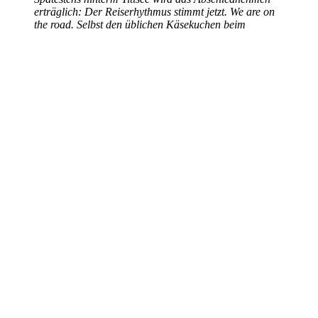
erträglich: Der Reiserhythmus stimmt jetzt. We are on
the road. Selbst den üblichen Käsekuchen beim
Italiener in Todtnau lassen wir diesmal sausen.
Mit Napoleons ehrwürdigen Platanen, auch jüngeren Datums,
kommt unsere Ambiance de la France auf. Und wenn wir dann
noch im Wellensalat Radio Nostalgie mit seinen Chansons von