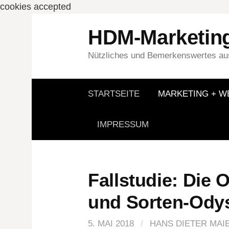
cookies accepted
Springe
HDM-Marketin
zum
Inhalt
Nützliches und Bemerkenswertes aus
STARTSEITE
MARKETING + 
IMPRESSUM
Fallstudie: Di
und Sorten-Odys
5. MAI 2018
/
HANS DIETER MAI