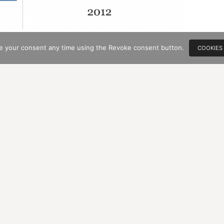
e your consent any time using the Revoke consent button.
COOKIES
 „HDMs Marketing- und PM-Praxis“ im apple
die in mehreren Folgen.
 Produktnutzen –
AIER
/
SCHREIBE EINEN KOMMENTAR