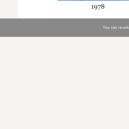
You can revok
Hier ist ein Update der im eBook
bookstore veröffentlichten Fallstu
WEITERLESEN →
Entwicklung von
Bsp. LENOR
16. APRIL 2018
/
HANS DIETER M