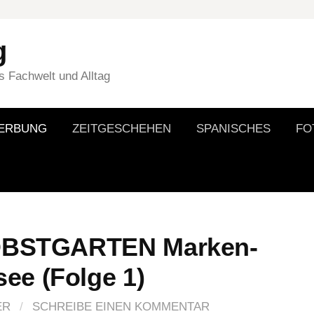
g
 Fachwelt und Alltag
WERBUNG
ZEITGESCHEHEN
SPANISCHES
FO
e OBSTGARTEN Marken-
ee (Folge 1)
ER
/
SCHREIBE EINEN KOMMENTAR