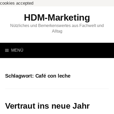
cookies accepted
Springe
HDM-Marketing
zum
Inhalt
Nützliches und Bemerkenswertes aus Fachwelt und
Alltag
Suchen
MENÜ
nach:
Schlagwort:
Café con leche
Vertraut ins neue Jahr