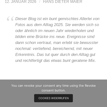
12. JANUAR 2026
/
HANS DIETER MAIER
Dieser Blog ist ein bunt gemischtes Allerlei von
Fotos aus dem Alltag 2025. Sie werden sich so
oder ähnlich im neuen Jahr wiederholen und
bilden eine Brücke ins neue. Ereignisse sind
dann schon vertraut, man erlebt sie bewusster
nochmal: vertiefend, bereichernd, mit neuer
Erkenntnis. Das tut quer durch den Alltag gut
und rechtfertigt das etwas bunt geratene Mix.
Dazu die textliche Untermalung: Im neuen Jahr
You can revoke your consent any time using the Revoke
nimmt HDM regelmäßig einen alten spanischen
consent button.
Schmöker zur Hand:
Das Kritikon
.
COOKIES WIDERRUFEN
Wunderwälzer aus Spanien nennt der Spiegel