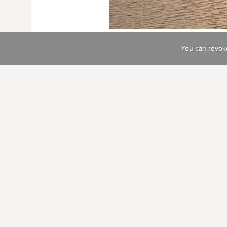
You can revok
Dazu die textliche Unterma
einen alten spanischen Sch
aus Spanien nennt der Spieg
Taschenbuch.
Es ist eine höchst anschauli
zwischenmenschlicher Theme
leicht glorifizieren wir diese
Barockkirchen betreten. Aber
zuweilen unverständlich werd
Wie sich verhalten steht in d
Weltklugheit
. Ein Manual de