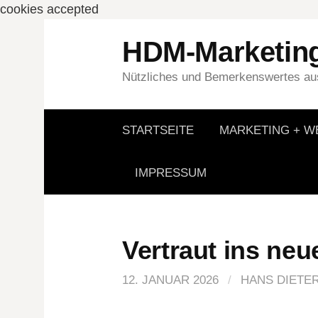
cookies accepted
Springe
HDM-Marketin
zum
Inhalt
Nützliches und Bemerkenswertes aus
STARTSEITE
MARKETING + 
IMPRESSUM
Vertraut ins neu
12. JANUAR 2026
/
HANS DIETE