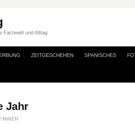
g
 Fachwelt und Alltag
WERBUNG
ZEITGESCHEHEN
SPANISCHES
FO
e Jahr
R MAIER