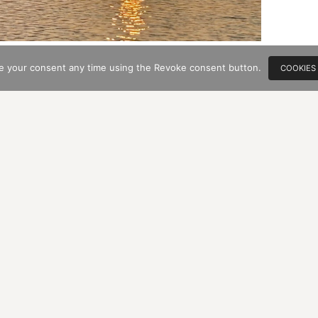
e your consent any time using the Revoke consent button.
lung: Im neuen Jahr nimmt HDM regelmäßig
COOKIES
möker zur Hand:
Das Kritikon
. Wunderwälzer
el 2004 das tausend Seiten dicke Fischer-
che und authentische Schilderung
n und Nöte im europäischen Barock. Wie
 Zeit wenn wir ehrfürchtig eine der großartigen
, erstaunliche Parallelen zu unserer eigenen,
enden Welt tun sich auf.
er Schrift
Das Handorakel und Kunst der
r Lebenskunst des Ehrgeizigen in der