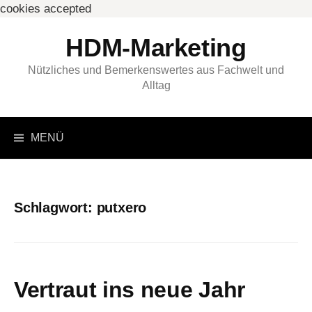
cookies accepted
Springe
HDM-Marketing
zum
Inhalt
Nützliches und Bemerkenswertes aus Fachwelt und
Alltag
Suchen
MENÜ
nach:
Schlagwort:
putxero
Vertraut ins neue Jahr