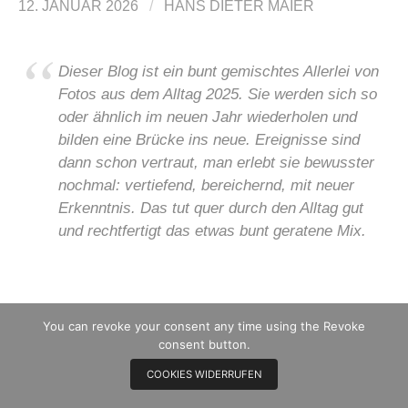
12. JANUAR 2026
/
HANS DIETER MAIER
Dieser Blog ist ein bunt gemischtes Allerlei von
Fotos aus dem Alltag 2025. Sie werden sich so
oder ähnlich im neuen Jahr wiederholen und
bilden eine Brücke ins neue. Ereignisse sind
dann schon vertraut, man erlebt sie bewusster
nochmal: vertiefend, bereichernd, mit neuer
Erkenntnis. Das tut quer durch den Alltag gut
und rechtfertigt das etwas bunt geratene Mix.
Dazu die textliche Untermalung: Im neuen Jahr
You can revoke your consent any time using the Revoke
nimmt HDM regelmäßig einen alten spanischen
consent button.
Schmöker zur Hand:
Das Kritikon
.
COOKIES WIDERRUFEN
Wunderwälzer aus Spanien nennt der Spiegel