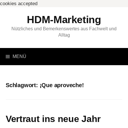
cookies accepted
Springe
HDM-Marketing
zum
Inhalt
Nützliches und Bemerkenswertes aus Fachwelt und
Alltag
Suchen
MENÜ
nach:
Schlagwort:
¡Que aproveche!
Vertraut ins neue Jahr