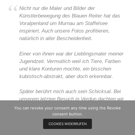
Nicht nur die Maler und Bilder der
Künstlerbewegung des Blauen Reiter hat das
Voralpenland um Murnau am Staffelsee
inspiriert. Auch unsere Fotos profitieren,
natürlich in aller Bescheidenheit.
Einer von ihnen war der Lieblingsmaler meiner
Jugendzeit. Vermutlich weil ich Tiere, Farben
und klare Konturen mochte, ein bisschen
kubistisch-abstrakt, aber doch erkennbar.
Später berührt mich auch sein Schicksal. Bei
unserem letzten Besuch in Verdun dachten wir
an ihn. Sein Grab liegt näher, in Kochel am See.
You can revoke your consent any time using the Revoke
Auch Orte um uns herum erinnern an ihn.
consent button.
COOKIES WIDERRUFEN
Und eben das gesamte in Blau erscheinende