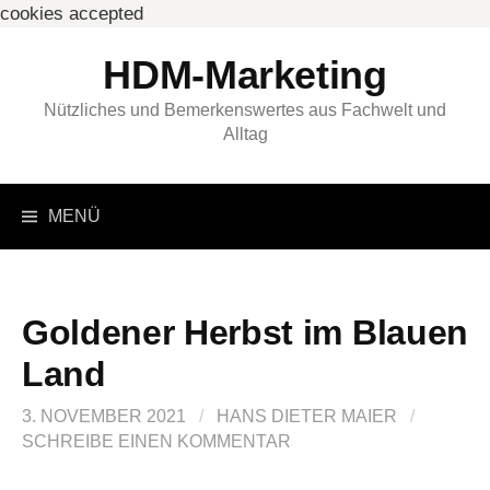
cookies accepted
Springe
HDM-Marketing
zum
Inhalt
Nützliches und Bemerkenswertes aus Fachwelt und
Alltag
Suchen
MENÜ
nach:
Goldener Herbst im Blauen
Land
3. NOVEMBER 2021
/
HANS DIETER MAIER
/
SCHREIBE EINEN KOMMENTAR