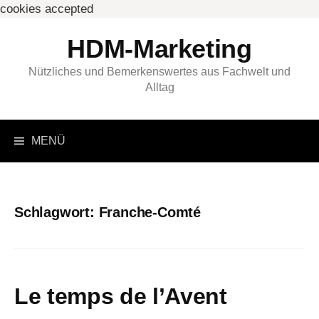
cookies accepted
Springe
HDM-Marketing
zum
Inhalt
Nützliches und Bemerkenswertes aus Fachwelt und
Alltag
Suchen
MENÜ
nach:
Schlagwort:
Franche-Comté
Le temps de l’Avent