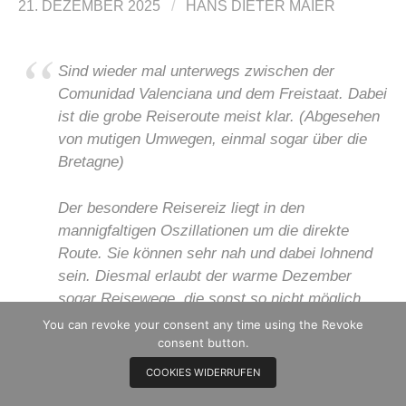
21. DEZEMBER 2025
/
HANS DIETER MAIER
Sind wieder mal unterwegs zwischen der
Comunidad Valenciana und dem Freistaat. Dabei
ist die grobe Reiseroute meist klar. (Abgesehen
von mutigen Umwegen, einmal sogar über die
Bretagne)
Der besondere Reisereiz liegt in den
mannigfaltigen Oszillationen um die direkte
Route. Sie können sehr nah und dabei lohnend
sein. Diesmal erlaubt der warme Dezember
sogar Reisewege, die sonst so nicht möglich
oder sinnvoll sind. Schwerpunkt ist diesmal der
You can revoke your consent any time using the Revoke
französische Teil der Route. Weiteres Kriterium
consent button.
ist die Vorweihnachtszeit, die Adventszeit.
COOKIES WIDERRUFEN