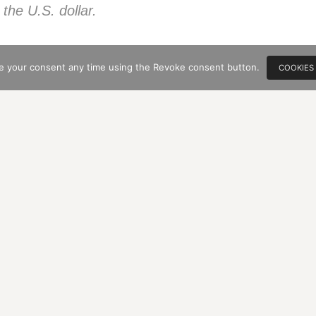
 the U.S. dollar.
York Times, December 12, 2023
e your consent any time using the Revoke consent button.
COOKIES
versprechen sein kann! Es abzuwägen ist
ndeutig. Empfehle „Some dangerous magical
aul Krugman querzulesen. Die avisierte
ion ist emotional höchst verständlich, erinnert
ands Klimapolitik. Im Gegensatz zu Mileis
hierzulande schon furchterregend gewerkelt.
Luis Caputo hat am Dienstagabend (Ortszeit) in einem 17-
otmassnahmen der Regierung von Präsident Javier Milei
tschaftskrise war seine Botschaft identisch mit der, die der
teren Antrittsrede bereits geäussert hatte: Es sei kein Geld
erige Monate liegen würden. Allerdings: Es werde zwar zuerst
ser werde. «Das Ziel besteht einfach darin, eine Katastrophe
r in Schwung zu bringen», so Caputo.