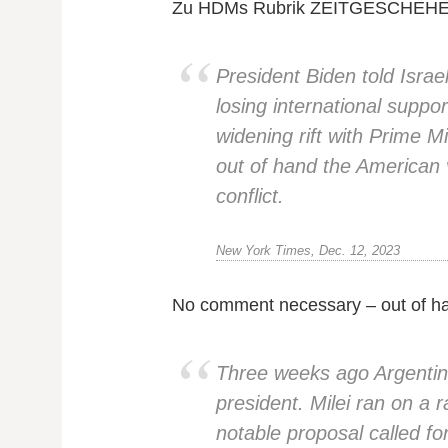
Zu HDMs Rubrik ZEITGESCHEH
President Biden told Israe
losing international suppo
widening rift with Prime 
out of hand the American v
conflict.
New York Times, Dec. 12, 2023
No comment necessary – out of h
Three weeks ago Argentina
president. Milei ran on a 
notable proposal called fo