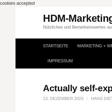
cookies accepted
Springe
HDM-Marketin
zum
Inhalt
Nützliches und Bemerkenswertes aus
STARTSEITE
MARKETING + 
IMPRESSUM
Actually self-ex
13. DEZEMBER 2023
/
HANS DIE