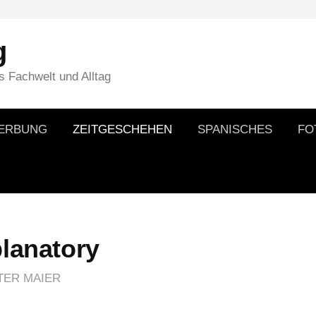
g
 Fachwelt und Alltag
WERBUNG
ZEITGESCHEHEN
SPANISCHES
FO
planatory
TER MAIER